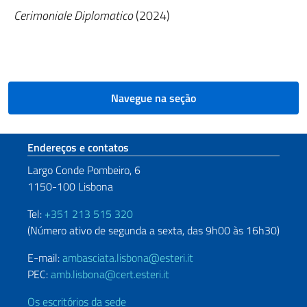
Cerimoniale Diplomatico
(2024)
Navegue na seção
Seção de rodapé
Endereços e contatos
Largo Conde Pombeiro, 6
1150-100 Lisbona
Tel:
+351 213 515 320
(Número ativo de segunda a sexta, das 9h00 às 16h30)
E-mail:
ambasciata.lisbona@esteri.it
PEC:
amb.lisbona@cert.esteri.it
Os escritórios da sede