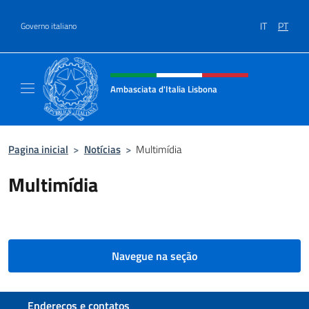
Ir para o conteúdo
IT
PT
Governo italiano
Site, social e cabeçalho do menu
Ambasciata d'Italia Lisbona
Sito ufficiale Ambasciata d'Italia a Lisbona
Pagina inicial
>
Notícias
>
Multimídia
Multimídia
Navegue na seção
Seção de rodapé
Endereços e contatos