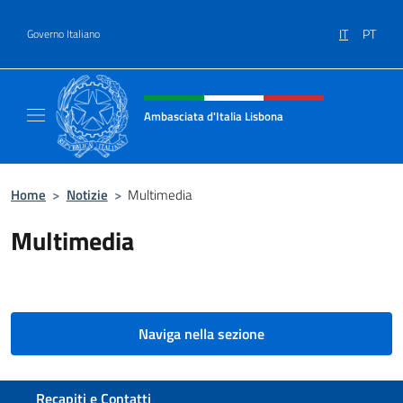
Salta al contenuto
IT
PT
Governo Italiano
Intestazione sito, social e menù
Ambasciata d'Italia Lisbona
Sito ufficiale Ambasciata d'Italia a Lisbona
Home
>
Notizie
>
Multimedia
Multimedia
Naviga nella sezione
Sezione footer
Recapiti e Contatti