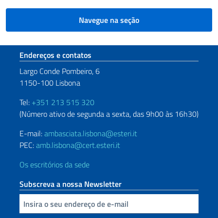
Navegue na seção
Seção de rodapé
Endereços e contatos
Largo Conde Pombeiro, 6
1150-100 Lisbona
Tel:
+351 213 515 320
(Número ativo de segunda a sexta, das 9h00 às 16h30)
E-mail:
ambasciata.lisbona@esteri.it
PEC:
amb.lisbona@cert.esteri.it
Os escritórios da sede
Subscreva a nossa Newsletter
Inserisci la tua email