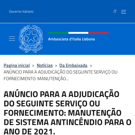
Ir para o conteúdo
IT
PT
Governo italiano
Site, social e cabeçalho do menu
Ambasciata d'Italia Lisbona
Sito ufficiale Ambasciata d'Italia a Lisbona
Pagina inicial
>
Notícias
>
Da Embaixada
>
ANÚNCIO PARA A ADJUDICAÇÃO DO SEGUINTE SERVIÇO OU
FORNECIMENTO: MANUTENÇÃO...
ANÚNCIO PARA A ADJUDICAÇÃO
DO SEGUINTE SERVIÇO OU
FORNECIMENTO: MANUTENÇÃO
DE SISTEMA ANTINCÊNDIO PARA O
ANO DE 2021.