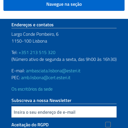
Navegue na seção
Seção de rodapé
Endereços e contatos
Largo Conde Pombeiro, 6
1150-100 Lisbona
Tel:
+351 213 515 320
(Número ativo de segunda a sexta, das 9h00 às 16h30)
E-mail:
ambasciata.lisbona@esteri.it
PEC:
amb.lisbona@cert.esteri.it
Os escritórios da sede
Subscreva a nossa Newsletter
Inserisci la tua email
Aceitação do RGPD