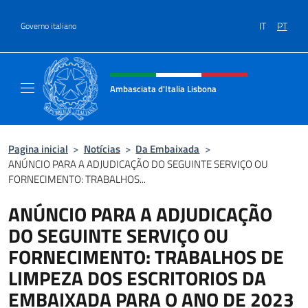
Ir para o conteúdo
IT
PT
Governo italiano
Site, social e cabeçalho do menu
Ambasciata d'Italia Lisbona
Sito ufficiale Ambasciata d'Italia a Lisbona
Pagina inicial
>
Notícias
>
Da Embaixada
>
ANÚNCIO PARA A ADJUDICAÇÃO DO SEGUINTE SERVIÇO OU
FORNECIMENTO: TRABALHOS...
ANÚNCIO PARA A ADJUDICAÇÃO
DO SEGUINTE SERVIÇO OU
FORNECIMENTO: TRABALHOS DE
LIMPEZA DOS ESCRITORIOS DA
EMBAIXADA PARA O ANO DE 2023