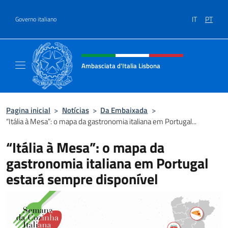
Ir para o conteúdo
IT
PT
Governo italiano
Site, social e cabeçalho do menu
Ambasciata d'Italia Lisbona
Sito ufficiale Ambasciata d'Italia a Lisbona
Pagina inicial
>
Notícias
>
Da Embaixada
>
“Itália à Mesa”: o mapa da gastronomia italiana em Portugal...
“Itália à Mesa”: o mapa da
gastronomia italiana em Portugal
estará sempre disponível