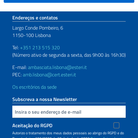
Seção de rodapé
Endereços e contatos
Largo Conde Pombeiro, 6
1150-100 Lisbona
Tel:
+351 213 515 320
(Número ativo de segunda a sexta, das 9h00 às 16h30)
E-mail:
ambasciata.lisbona@esteri.it
PEC:
amb.lisbona@cert.esteri.it
Os escritórios da sede
Subscreva a nossa Newsletter
Inserisci la tua email
Aceitação do RGPD
Autorizo o tratamento dos meus dados pessoais ao abrigo do RGPD e do