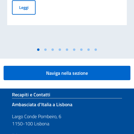
Cessazione della validità della carta d’identità cartacea per 
Leggi
Naviga nella sezione
Sezione footer
Recapiti e Contatti
Ambasciata d’Italia a Lisbona
Largo Conde Pombeiro, 6
1150-100 Lisbona