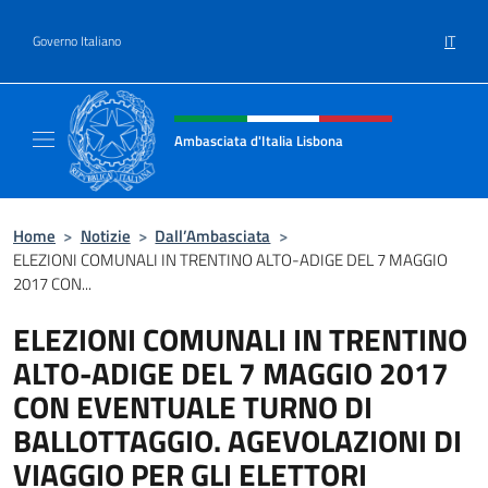
Salta al contenuto
IT
Governo Italiano
Intestazione sito, social e menù
Ambasciata d'Italia Lisbona
Sito ufficiale Ambasciata d'Italia a Lisbona
Home
>
Notizie
>
Dall’Ambasciata
>
ELEZIONI COMUNALI IN TRENTINO ALTO-ADIGE DEL 7 MAGGIO
2017 CON...
ELEZIONI COMUNALI IN TRENTINO
ALTO-ADIGE DEL 7 MAGGIO 2017
CON EVENTUALE TURNO DI
BALLOTTAGGIO. AGEVOLAZIONI DI
VIAGGIO PER GLI ELETTORI