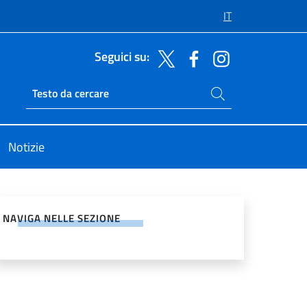
IT
Seguici su:
Cerca nel sito
Ricerca sito live
Notizie
vidi sui Social Network
NAVIGA NELLE SEZIONE