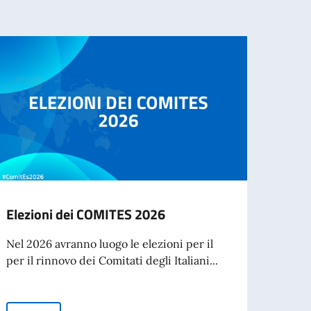
Elezioni dei COMITES 2026
Bors
l’Acc
Nel 2026 avranno luogo le elezioni per il
Spett
per il rinnovo dei Comitati degli Italiani...
L’Acca
Spetta