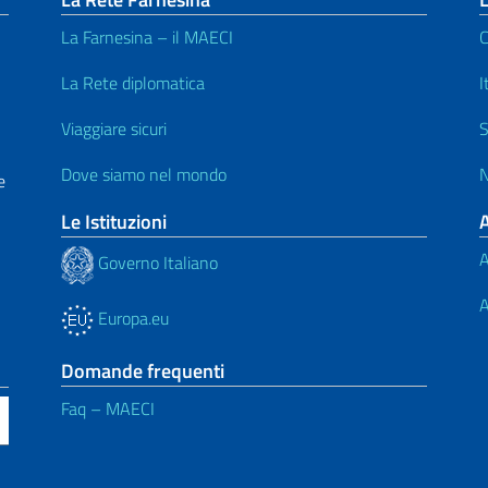
La Farnesina – il MAECI
C
La Rete diplomatica
I
Viaggiare sicuri
S
Dove siamo nel mondo
N
e
Le Istituzioni
A
Governo Italiano
A
Europa.eu
Domande frequenti
Faq – MAECI