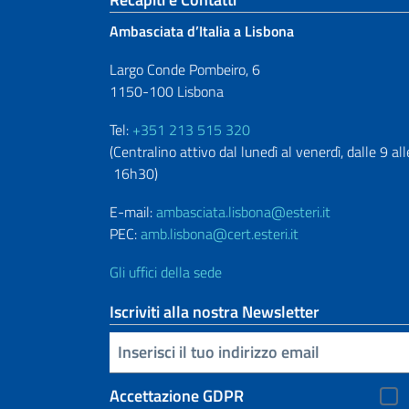
Sezione footer
Ambasciata d’Italia a Lisbona
Largo Conde Pombeiro, 6
1150-100 Lisbona
Tel:
+351 213 515 320
(Centralino attivo dal lunedì al venerdì, dalle 9 all
16h30)
E-mail:
ambasciata.lisbona@esteri.it
PEC:
amb.lisbona@cert.esteri.it
Gli uffici della sede
Iscriviti alla nostra Newsletter
Inserisci la tua email
Accettazione GDPR