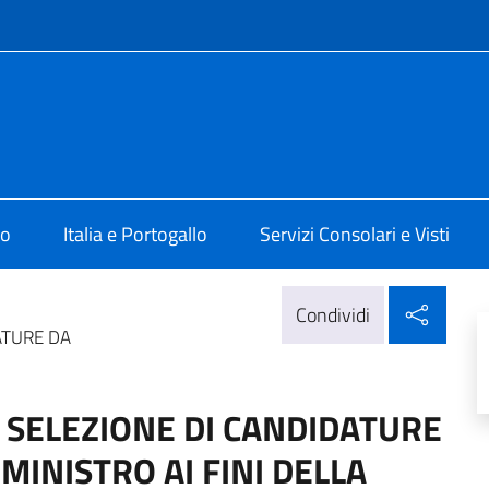
e menù
 Lisbona
mo
Italia e Portogallo
Servizi Consolari e Visti
Condi
Condividi
ATURE DA
A SELEZIONE DI CANDIDATURE
MINISTRO AI FINI DELLA