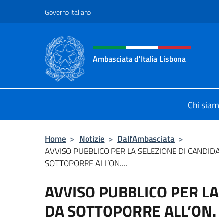
Salta al contenuto
Governo Italiano
Intestazione sito, social 
Ambasciata d'Italia Lisbona
Sito ufficiale Ambasciata d'Italia a
Chi sia
Home
>
Notizie
>
Dall’Ambasciata
>
AVVISO PUBBLICO PER LA SELEZIONE DI CANDID
SOTTOPORRE ALL’ON....
AVVISO PUBBLICO PER L
DA SOTTOPORRE ALL’ON. 