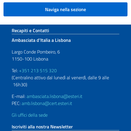
Naviga nella sezione
Sezione footer
Recapiti e Contatti
Ambasciata d’Italia a Lisbona
Largo Conde Pombeiro, 6
1150-100 Lisbona
Tel:
+351 213 515 320
(Centralino attivo dal lunedì al venerdì, dalle 9 alle
16h30)
E-mail:
ambasciata.lisbona@esteri.it
PEC:
amb.lisbona@cert.esteri.it
Gli uffici della sede
Iscriviti alla nostra Newsletter