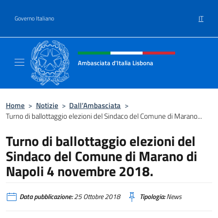
Salta al contenuto
IT
Governo Italiano
Intestazione sito, social e menù
Ambasciata d'Italia Lisbona
Sito ufficiale Ambasciata d'Italia a Lisbona
Home
>
Notizie
>
Dall’Ambasciata
>
Turno di ballottaggio elezioni del Sindaco del Comune di Marano...
Turno di ballottaggio elezioni del
Sindaco del Comune di Marano di
Napoli 4 novembre 2018.
Data pubblicazione:
25 Ottobre 2018
Tipologia:
News