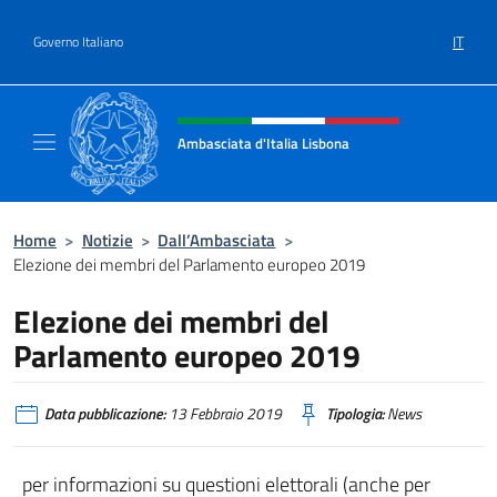
Salta al contenuto
IT
Governo Italiano
Intestazione sito, social e menù
Ambasciata d'Italia Lisbona
Sito ufficiale Ambasciata d'Italia a Lisbona
Home
>
Notizie
>
Dall’Ambasciata
>
Elezione dei membri del Parlamento europeo 2019
Elezione dei membri del
Parlamento europeo 2019
Data pubblicazione:
13 Febbraio 2019
Tipologia:
News
per informazioni su questioni elettorali (anche per