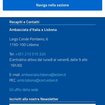
Naviga nella sezione
Sezione footer
Recapiti e Contatti
Ambasciata d’Italia a Lisbona
Largo Conde Pombeiro, 6
1150-100 Lisbona
Tel:
+351 213 515 320
(Centralino attivo dal lunedì al venerdì, dalle 9 alle
16h30)
E-mail:
ambasciata.lisbona@esteri.it
PEC:
amb.lisbona@cert.esteri.it
Gli uffici della sede
Iscriviti alla nostra Newsletter