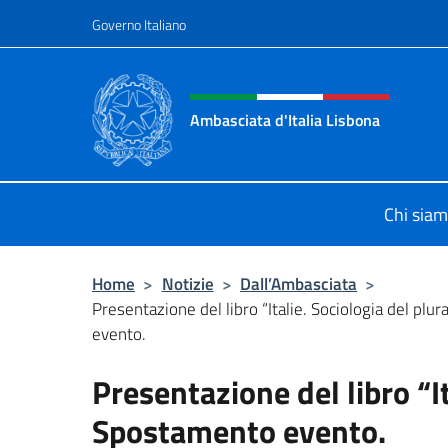
Salta al contenuto
Governo Italiano
Intestazione sito, social 
Ambasciata d'Italia Lisbona
Sito ufficiale Ambasciata d'Italia a
Chi sia
Home
>
Notizie
>
Dall’Ambasciata
>
Presentazione del libro “Italie. Sociologia del pl
evento.
Presentazione del libro “It
Spostamento evento.