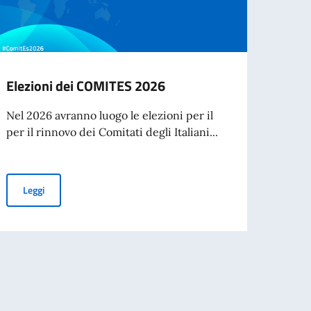
Elezioni dei COMITES 2026
Bors
l’Acc
Nel 2026 avranno luogo le elezioni per il
Spett
per il rinnovo dei Comitati degli Italiani...
L’Acca
Spetta
collab
Elezioni dei COMITES 2026
Leggi
Leg