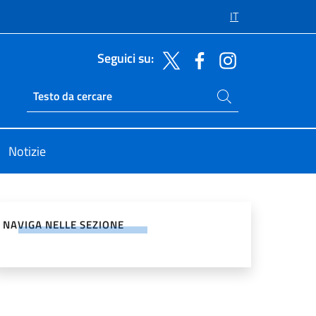
IT
Seguici su:
Cerca nel sito
Ricerca sito live
Notizie
vidi sui Social Network
NAVIGA NELLE SEZIONE