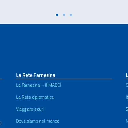
La Rete Farnesina
L
La Farnesina – il MAECI
C
La Rete diplomatica
I
Viaggiare sicuri
S
Dove siamo nel mondo
N
e