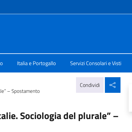
e menù
 Lisbona
mo
Italia e Portogallo
Servizi Consolari e Visti
Condi
Condividi
urale” – Spostamento
alie. Sociologia del plurale” –