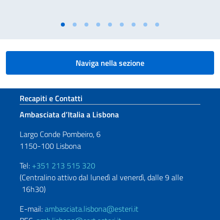
Naviga nella sezione
Sezione footer
Recapiti e Contatti
Ambasciata d’Italia a Lisbona
Largo Conde Pombeiro, 6
1150-100 Lisbona
Tel:
+351 213 515 320
(Centralino attivo dal lunedì al venerdì, dalle 9 alle
16h30)
E-mail:
ambasciata.lisbona@esteri.it