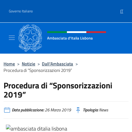
Salta al contenuto
IT
Governo Italiano
Intestazione sito, social e menù
Ambasciata d'Italia Lisbona
Sito ufficiale Ambasciata d'Italia a Lisbona
Home
>
Notizie
>
Dall’Ambasciata
>
Procedura di “Sponsorizzazioni 2019”
Procedura di “Sponsorizzazioni
2019”
Data pubblicazione:
26 Marzo 2019
Tipologia:
News