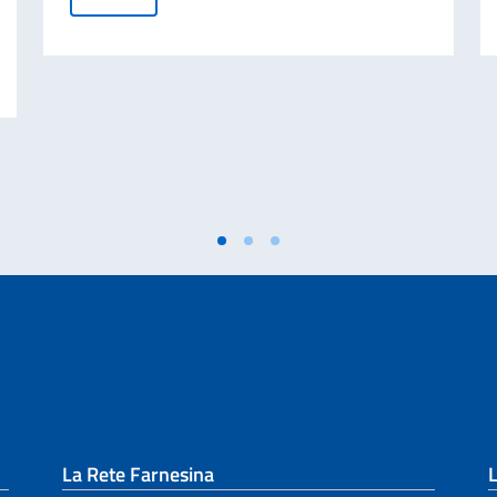
 cartacea per l’espatrio dal 3 agosto
La Rete Farnesina
L