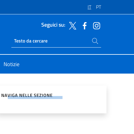
IT
PT
Seguici su:
Cerca nel sito
Ricerca sito live
Notizie
vidi sui Social Network
NAVIGA NELLE SEZIONE