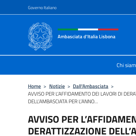
Salta al contenuto
Governo Italiano
Intestazione sito, social 
Ambasciata d'Italia Lisbona
Sito ufficiale Ambasciata d'Italia a
Chi sia
Home
>
Notizie
>
Dall’Ambasciata
>
AVVISO PER L’AFFIDAMENTO DEI LAVORI DI DER
DELL’AMBASCIATA PER L’ANNO...
AVVISO PER L’AFFIDAMEN
DERATTIZZAZIONE DELL’