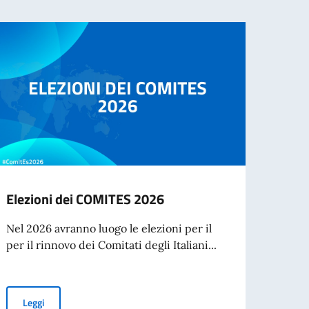
Elezioni dei COMITES 2026
Bors
l’Acc
Nel 2026 avranno luogo le elezioni per il
Spett
per il rinnovo dei Comitati degli Italiani...
L’Acca
Spetta
collab
Elezioni dei COMITES 2026
Leggi