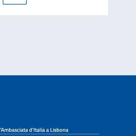
Leg
’Ambasciata d’Italia a Lisbona