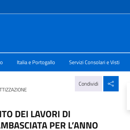
e menù
 Lisbona
mo
Italia e Portogallo
Servizi Consolari e Visti
Condi
Condividi
ATTIZZAZIONE
TO DEI LAVORI DI
AMBASCIATA PER L’ANNO