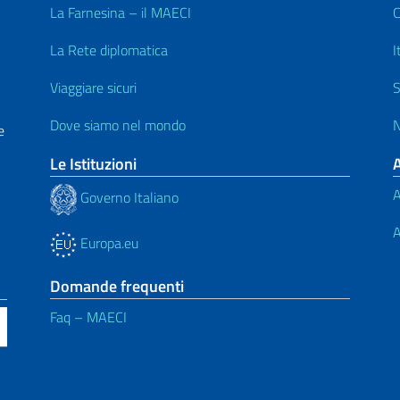
La Farnesina – il MAECI
C
La Rete diplomatica
I
Viaggiare sicuri
S
Dove siamo nel mondo
N
e
Le Istituzioni
A
Governo Italiano
A
Europa.eu
Domande frequenti
Faq – MAECI