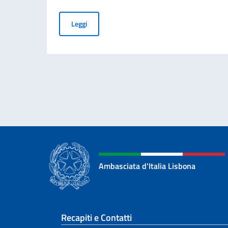
Cessazione della validità della carta d’identità
Leggi
Ambasciata d'Italia Lisbona
Sezione footer
Recapiti e Contatti