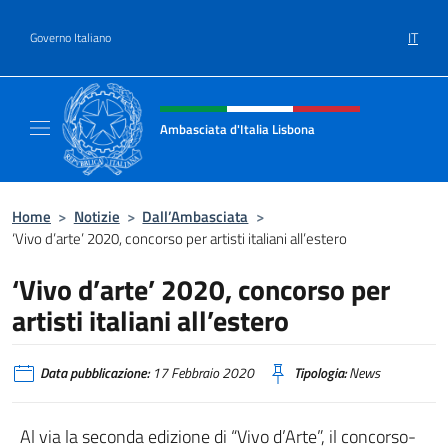
Salta al contenuto
IT
Governo Italiano
Intestazione sito, social e menù
Ambasciata d'Italia Lisbona
Sito ufficiale Ambasciata d'Italia a Lisbona
Home
>
Notizie
>
Dall’Ambasciata
>
‘Vivo d’arte’ 2020, concorso per artisti italiani all’estero
‘Vivo d’arte’ 2020, concorso per
artisti italiani all’estero
Data pubblicazione:
17 Febbraio 2020
Tipologia:
News
Al via la seconda edizione di “Vivo d’Arte”, il concorso-