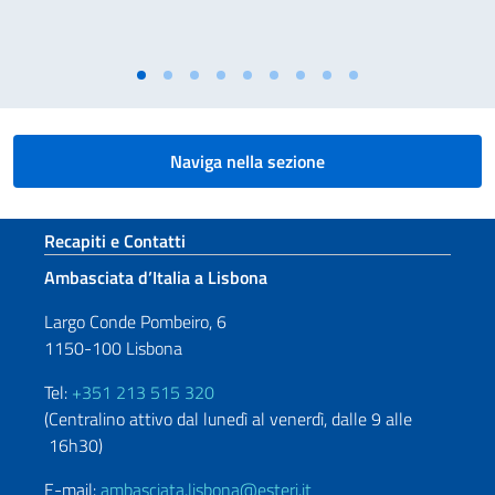
Naviga nella sezione
Sezione footer
Recapiti e Contatti
Ambasciata d’Italia a Lisbona
Largo Conde Pombeiro, 6
1150-100 Lisbona
Tel:
+351 213 515 320
(Centralino attivo dal lunedì al venerdì, dalle 9 alle
16h30)
E-mail:
ambasciata.lisbona@esteri.it