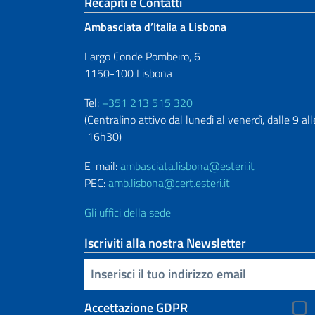
Sezione footer
Recapiti e Contatti
Ambasciata d’Italia a Lisbona
Largo Conde Pombeiro, 6
1150-100 Lisbona
Tel:
+351 213 515 320
(Centralino attivo dal lunedì al venerdì, dalle 9 all
16h30)
E-mail:
ambasciata.lisbona@esteri.it
PEC:
amb.lisbona@cert.esteri.it
Gli uffici della sede
Iscriviti alla nostra Newsletter
Inserisci la tua email
Accettazione GDPR