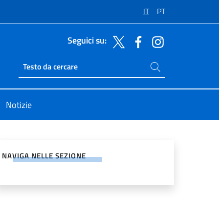
IT
PT
Seguici su:
Cerca nel sito
Ricerca sito live
Notizie
vidi sui Social Network
NAVIGA NELLE SEZIONE