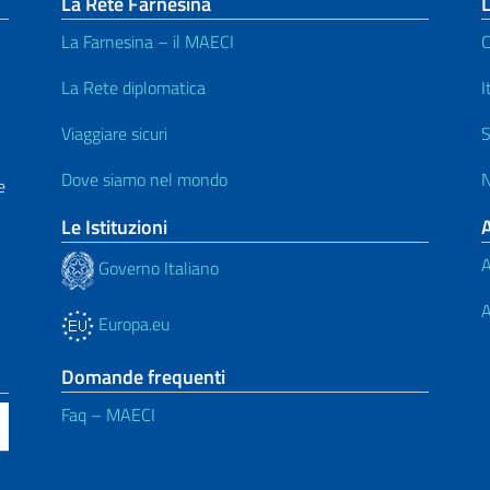
La Rete Farnesina
L
La Farnesina – il MAECI
C
La Rete diplomatica
I
Viaggiare sicuri
S
Dove siamo nel mondo
N
e
Le Istituzioni
A
Governo Italiano
A
Europa.eu
Domande frequenti
Faq – MAECI