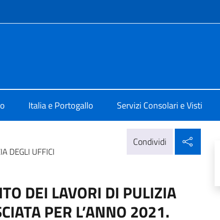
e menù
 Lisbona
mo
Italia e Portogallo
Servizi Consolari e Visti
Condi
Condividi
IA DEGLI UFFICI
TO DEI LAVORI DI PULIZIA
SCIATA PER L’ANNO 2021.