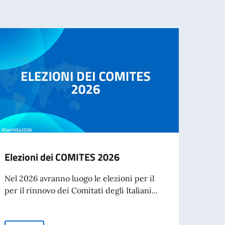
Elezioni dei COMITES 2026
Bors
l’Acc
Nel 2026 avranno luogo le elezioni per il
Spett
per il rinnovo dei Comitati degli Italiani...
L’Acca
Spetta