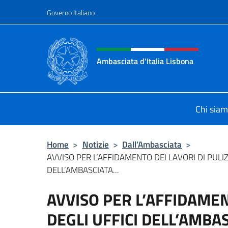
Salta al contenuto
Governo Italiano
Intestazione sito, social 
Ambasciata d'Italia Lisbona
Sito ufficiale Ambasciata d'Italia a
Chi sia
Home
>
Notizie
>
Dall’Ambasciata
>
AVVISO PER L’AFFIDAMENTO DEI LAVORI DI PULIZ
DELL’AMBASCIATA...
AVVISO PER L’AFFIDAMEN
DEGLI UFFICI DELL’AMBA