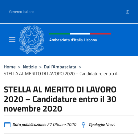
Salta al contenuto
IT
Governo Italiano
Intestazione sito, social e menù
Ambasciata d'Italia Lisbona
Sito ufficiale Ambasciata d'Italia a Lisbona
Home
>
Notizie
>
Dall’Ambasciata
>
STELLA AL MERITO DI LAVORO 2020 – Candidature entro il...
STELLA AL MERITO DI LAVORO
2020 – Candidature entro il 30
novembre 2020
Data pubblicazione:
27 Ottobre 2020
Tipologia:
News