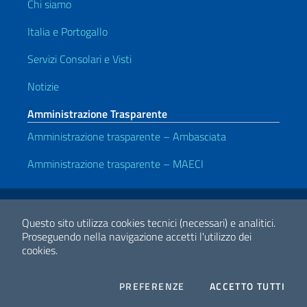
Chi siamo
Italia e Portogallo
Servizi Consolari e Visti
Notizie
Amministrazione Trasparente
Amministrazione trasparente – Ambasciata
Amministrazione trasparente – MAECI
Link Utili
Note legali
Privacy e cookie policy
Dichiarazione di accessibilità
Questo sito utilizza cookies tecnici (necessari) e analitici.
Proseguendo nella navigazione accetti l'utilizzo dei
cookies.
2026 Copyright Ministero degli Affari Esteri e della Cooperazione
Internazionale
COOKIES
I CO
PREFERENZE
ACCETTO TUTTI
Facebook
Twitter
Whatsapp