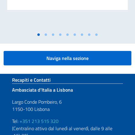
Naviga nella sezione
Sezione footer
Recapiti e Contatti
Ambasciata d’Italia a Lisbona
Largo Conde Pombeiro, 6
1150-100 Lisbona
Tel:
+351 213 515 320
(Centralino attivo dal lunedì al venerdì, dalle 9 alle