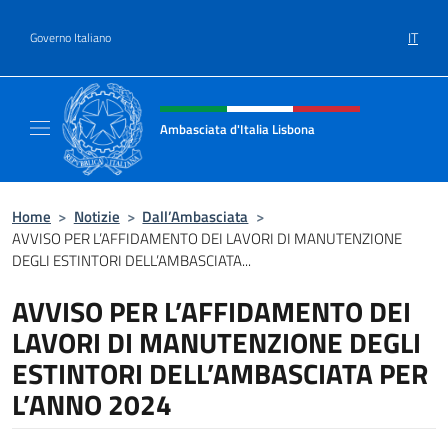
Salta al contenuto
IT
Governo Italiano
Intestazione sito, social e menù
Ambasciata d'Italia Lisbona
Sito ufficiale Ambasciata d'Italia a Lisbona
Home
>
Notizie
>
Dall’Ambasciata
>
AVVISO PER L’AFFIDAMENTO DEI LAVORI DI MANUTENZIONE
DEGLI ESTINTORI DELL’AMBASCIATA...
AVVISO PER L’AFFIDAMENTO DEI
LAVORI DI MANUTENZIONE DEGLI
ESTINTORI DELL’AMBASCIATA PER
L’ANNO 2024