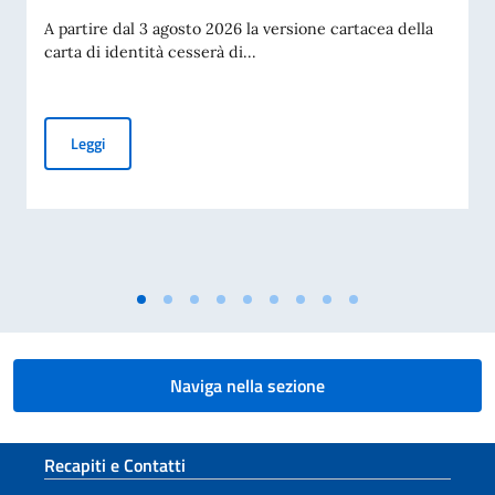
A partire dal 3 agosto 2026 la versione cartacea della
carta di identità cesserà di...
Cessazione della validità della carta d’identità cartacea per 
Leggi
Naviga nella sezione
Sezione footer
Recapiti e Contatti