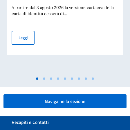
A partire dal 3 agosto 2026 la versione cartacea della
carta di identità cesserà di...
Cessazione della validità della carta d’identità cartacea per 
Leggi
Naviga nella sezione
Sezione footer
Recapiti e Contatti