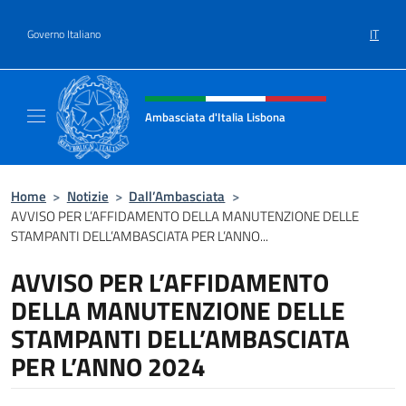
Salta al contenuto
IT
Governo Italiano
Intestazione sito, social e menù
Ambasciata d'Italia Lisbona
Sito ufficiale Ambasciata d'Italia a Lisbona
Home
>
Notizie
>
Dall’Ambasciata
>
AVVISO PER L’AFFIDAMENTO DELLA MANUTENZIONE DELLE
STAMPANTI DELL’AMBASCIATA PER L’ANNO...
AVVISO PER L’AFFIDAMENTO
DELLA MANUTENZIONE DELLE
STAMPANTI DELL’AMBASCIATA
PER L’ANNO 2024