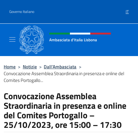
Salta al contenuto
IT
Governo Italiano
Intestazione sito, social e menù
Ambasciata d'Italia Lisbona
Sito ufficiale Ambasciata d'Italia a Lisbona
Home
>
Notizie
>
Dall’Ambasciata
>
Convocazione Assemblea Straordinaria in presenza e online del
Comites Portogallo...
Convocazione Assemblea
Straordinaria in presenza e online
del Comites Portogallo –
25/10/2023, ore 15:00 – 17:30