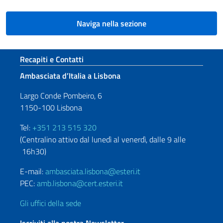
Naviga nella sezione
Sezione footer
Recapiti e Contatti
Ambasciata d’Italia a Lisbona
Largo Conde Pombeiro, 6
1150-100 Lisbona
Tel:
+351 213 515 320
(Centralino attivo dal lunedì al venerdì, dalle 9 alle
16h30)
E-mail:
ambasciata.lisbona@esteri.it
PEC:
amb.lisbona@cert.esteri.it
Gli uffici della sede