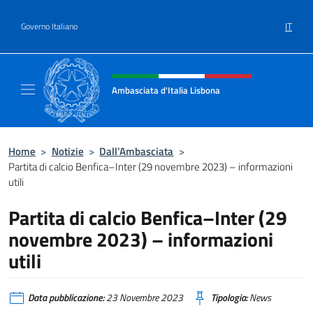
Salta al contenuto
IT
Governo Italiano
Intestazione sito, social e menù
Ambasciata d'Italia Lisbona
Sito ufficiale Ambasciata d'Italia a Lisbona
Home
>
Notizie
>
Dall’Ambasciata
>
Partita di calcio Benfica–Inter (29 novembre 2023) – informazioni
utili
Partita di calcio Benfica–Inter (29
novembre 2023) – informazioni
utili
Data pubblicazione:
23 Novembre 2023
Tipologia:
News