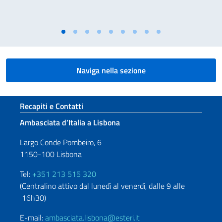
Naviga nella sezione
Sezione footer
Recapiti e Contatti
Ambasciata d’Italia a Lisbona
Largo Conde Pombeiro, 6
1150-100 Lisbona
Tel:
+351 213 515 320
(Centralino attivo dal lunedì al venerdì, dalle 9 alle
16h30)
E-mail:
ambasciata.lisbona@esteri.it