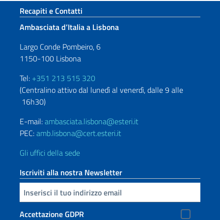
Sezione footer
Recapiti e Contatti
Ambasciata d’Italia a Lisbona
Largo Conde Pombeiro, 6
1150-100 Lisbona
Tel:
+351 213 515 320
(Centralino attivo dal lunedì al venerdì, dalle 9 alle
16h30)
E-mail:
ambasciata.lisbona@esteri.it
PEC:
amb.lisbona@cert.esteri.it
Gli uffici della sede
Iscriviti alla nostra Newsletter
Inserisci la tua email
Accettazione GDPR