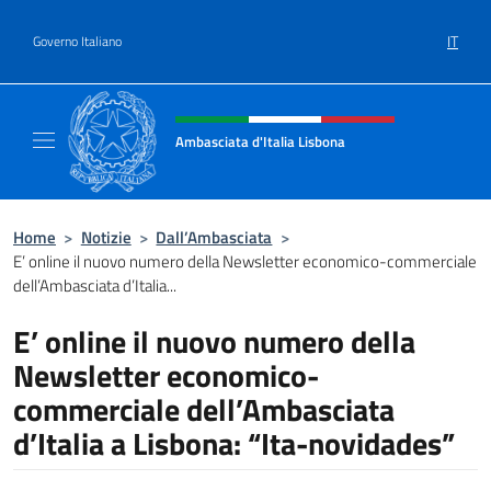
Salta al contenuto
IT
Governo Italiano
Intestazione sito, social e menù
Ambasciata d'Italia Lisbona
Sito ufficiale Ambasciata d'Italia a Lisbona
Home
>
Notizie
>
Dall’Ambasciata
>
E’ online il nuovo numero della Newsletter economico-commerciale
dell’Ambasciata d’Italia...
E’ online il nuovo numero della
Newsletter economico-
commerciale dell’Ambasciata
d’Italia a Lisbona: “Ita-novidades”