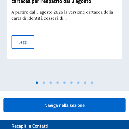
cartacea per l’espatrio dal 3 agosto
A partire dal 3 agosto 2026 la versione cartacea della
carta di identità cesserà di...
Cessazione della validità della carta d’identità cartacea per 
Leggi
Naviga nella sezione
Sezione footer
Recapiti e Contatti