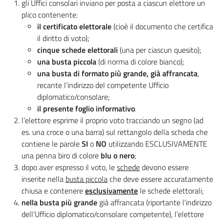
gli Uffici consolari inviano per posta a ciascun elettore un
plico contenente:
il certificato elettorale
(cioè il documento che certifica
il diritto di voto);
cinque schede elettorali
(una per ciascun quesito);
una busta piccola
(di norma di colore bianco);
una busta di formato più grande, già affrancata
,
recante l’indirizzo del competente Ufficio
diplomatico/consolare;
il presente foglio informativo
.
l’elettore esprime il proprio voto tracciando un segno (ad
es. una croce o una barra) sul rettangolo della scheda che
contiene le parole
SI
o
NO
utilizzando ESCLUSIVAMENTE
una penna biro di colore
blu o nero
;
dopo aver espresso il voto, le
schede
devono essere
inserite nella
busta piccola
che deve essere accuratamente
chiusa e contenere
esclusivamente
le schede elettorali;
nella busta più grande
già affrancata (riportante l’indirizzo
dell’Ufficio diplomatico/consolare competente), l’elettore