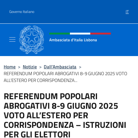
Salta al contenuto
IT
Governo Italiano
Intestazione sito, social e menù
Ambasciata d'Italia Lisbona
Sito ufficiale Ambasciata d'Italia a Lisbona
Home
>
Notizie
>
Dall’Ambasciata
>
REFERENDUM POPOLARI ABROGATIVI 8-9 GIUGNO 2025 VOTO
ALL’ESTERO PER CORRISPONDENZA...
REFERENDUM POPOLARI
ABROGATIVI 8-9 GIUGNO 2025
VOTO ALL’ESTERO PER
CORRISPONDENZA – ISTRUZIONI
PER GLI ELETTORI