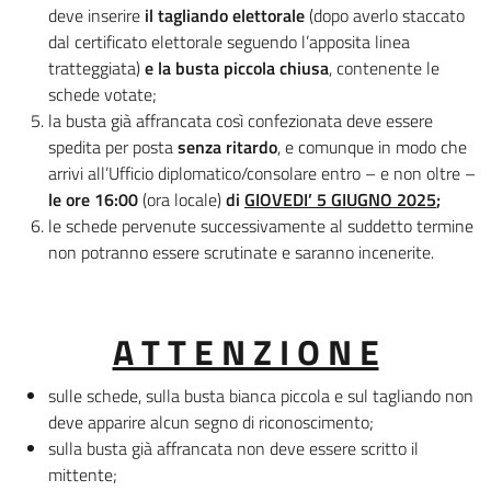
deve inserire
il tagliando elettorale
(dopo averlo staccato
dal certificato elettorale seguendo l’apposita linea
tratteggiata)
e la busta piccola chiusa
, contenente le
schede votate;
la busta già affrancata così confezionata deve essere
spedita per posta
senza ritardo
, e comunque in modo che
arrivi all’Ufficio diplomatico/consolare entro – e non oltre –
le ore 16:00
(ora locale)
di
GIOVEDI’ 5 GIUGNO 2025
;
le schede pervenute successivamente al suddetto termine
non potranno essere scrutinate e saranno incenerite.
A T T E N Z I O N E
sulle schede, sulla busta bianca piccola e sul tagliando non
deve apparire alcun segno di riconoscimento;
sulla busta già affrancata non deve essere scritto il
mittente;