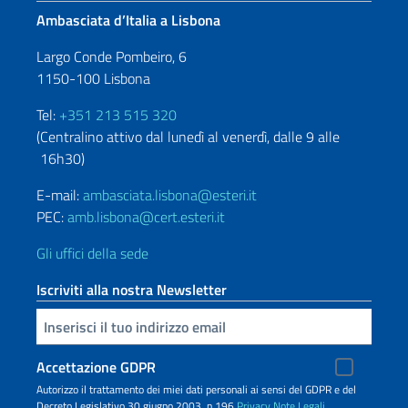
Ambasciata d’Italia a Lisbona
Largo Conde Pombeiro, 6
1150-100 Lisbona
Tel:
+351 213 515 320
(Centralino attivo dal lunedì al venerdì, dalle 9 alle
16h30)
E-mail:
ambasciata.lisbona@esteri.it
PEC:
amb.lisbona@cert.esteri.it
Gli uffici della sede
Iscriviti alla nostra Newsletter
Inserisci la tua email
Accettazione GDPR
Autorizzo il trattamento dei miei dati personali ai sensi del GDPR e del
Decreto Legislativo 30 giugno 2003, n.196
Privacy
Note Legali