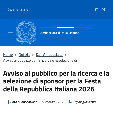
Salta al contenuto
IT
PT
Governo Italiano
Intestazione sito, social e menù
Ambasciata d'Italia Lisbona
Sito ufficiale Ambasciata d'Italia a Lisbona
Home
>
Notizie
>
Dall’Ambasciata
>
Avviso al pubblico per la ricerca e la selezione di...
Avviso al pubblico per la ricerca e la
selezione di sponsor per la Festa
della Repubblica Italiana 2026
Data pubblicazione:
10 Febbraio 2026
Tipologia:
News