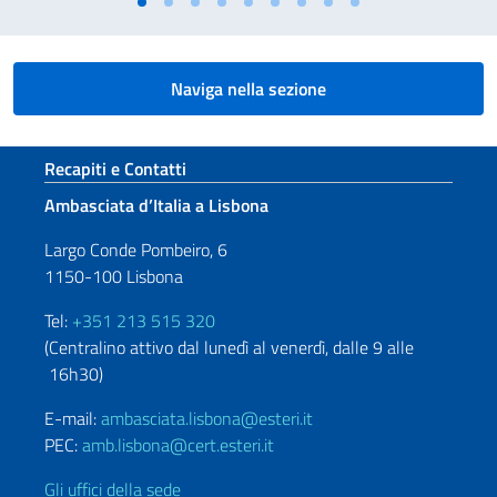
Naviga nella sezione
Sezione footer
Recapiti e Contatti
Ambasciata d’Italia a Lisbona
Largo Conde Pombeiro, 6
1150-100 Lisbona
Tel:
+351 213 515 320
(Centralino attivo dal lunedì al venerdì, dalle 9 alle
16h30)
E-mail:
ambasciata.lisbona@esteri.it
PEC:
amb.lisbona@cert.esteri.it
Gli uffici della sede