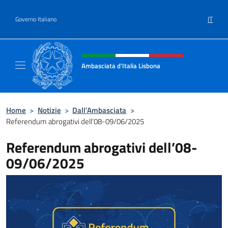
Salta al contenuto
IT
Governo Italiano
Intestazione sito, social e menù
Ambasciata d'Italia Lisbona
Sito ufficiale Ambasciata d'Italia a Lisbona
Home
>
Notizie
>
Dall’Ambasciata
>
Referendum abrogativi dell’08-09/06/2025
Referendum abrogativi dell’08-
09/06/2025