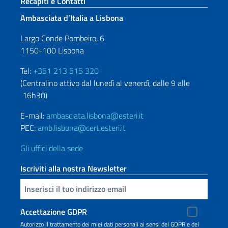
Sezione footer
Recapiti e Contatti
Ambasciata d’Italia a Lisbona
Largo Conde Pombeiro, 6
1150-100 Lisbona
Tel:
+351 213 515 320
(Centralino attivo dal lunedì al venerdì, dalle 9 alle
16h30)
E-mail:
ambasciata.lisbona@esteri.it
PEC:
amb.lisbona@cert.esteri.it
Gli uffici della sede
Iscriviti alla nostra Newsletter
Inserisci la tua email
Accettazione GDPR
Autorizzo il trattamento dei miei dati personali ai sensi del GDPR e del