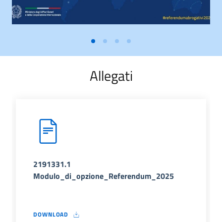
Allegati
2191331.1
Modulo_di_opzione_Referendum_2025
DOWNLOAD
2191331.1 MODULO_DI_OPZIONE_REFERENDUM_2025