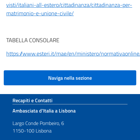
visti/italiani-all-estero/cittadinanza/cittadinanza-per-
matrimonio-e-unione-civile/
TABELLA CONSOLARE
https://www.esteri.it/mae/en/ministero/normativaonlin
Naviga nella sezione
Sezione footer
Recapiti e Contatti
Ambasciata d’Italia a Lisbona
Largo Conde Pombeiro, 6
1150-100 Lisbona