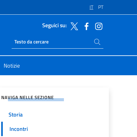
IT
PT
Seguici su:
Cerca nel sito
Ricerca sito live
Notizie
vidi sui Social Network
NAVIGA NELLE SEZIONE
Storia
Incontri