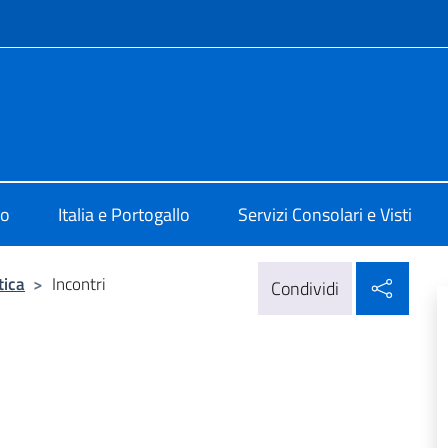
e menù
 Lisbona
mo
Italia e Portogallo
Servizi Consolari e Visti
Condi
tica
>
Incontri
Condividi