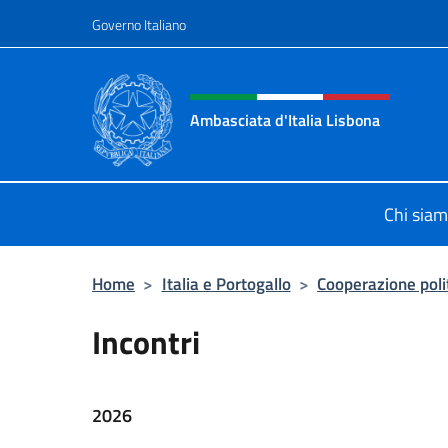
Salta al contenuto
Governo Italiano
Intestazione sito, social 
Ambasciata d'Italia Lisbona
Sito ufficiale Ambasciata d'Italia a
Chi sia
Home
>
Italia e Portogallo
>
Cooperazione poli
Incontri
2026